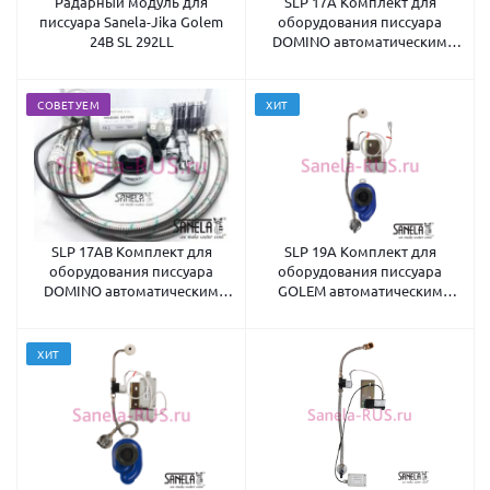
Радарный модуль для
SLP 17A Комплект для
писсуара Sanela-Jika Golem
оборудования писсуара
24В SL 292LL
DOMINO автоматическим
смывом 24В
СОВЕТУЕМ
ХИТ
SLP 17AB Комплект для
SLP 19A Комплект для
оборудования писсуара
оборудования писсуара
DOMINO автоматическим
GOLEM автоматическим
смывом 6В
смывом 24В
ХИТ