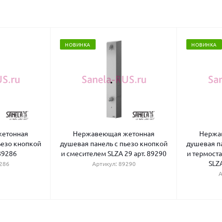
НОВИНКА
НОВИНКА
етонная
Нержавеющая жетонная
Нержа
ьезо кнопкой
душевая панель с пьезо кнопкой
душевая п
 89286
и смесителем SLZA 29 арт. 89290
и термост
SLZA
286
Артикул: 89290
А