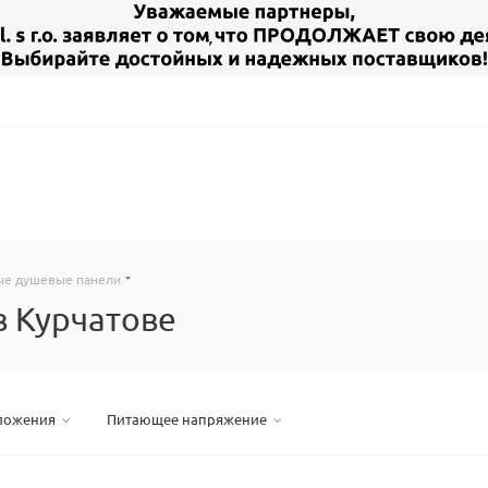
е душевые панели
 Курчатове
ложения
Питающее напряжение