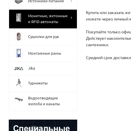
Источники питания
Купить или заказать ж
Монетные, жетонные
можете через личный к
и RFID автоматы
Покупайте только офиц
Сушилки для рук
Действует накопительн
сантехники.
Монтажные рамы
Средний срок доставки 
Jika
Турникеты
Водоотводящие
желоба и каналы