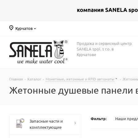
Курчатов
Продажа и сервисный центр
SANELA spol. s r.o. в
Курчатове
Главная
-
Каталог
-
Монетные, жетонные и RFID автоматы
-
Жетонны
Жетонные душевые панели в
Фильтр:
Наши пред
Запасные части и
комплектующие